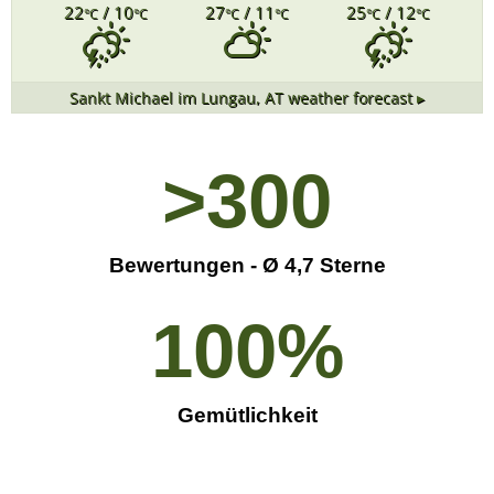
22
/ 10
27
/ 11
25
/ 12
°C
°C
°C
°C
°C
°C
Sankt Michael im Lungau, AT
weather forecast ▸
>
300
Bewertungen - Ø 4,7 Sterne
100
%
Gemütlichkeit