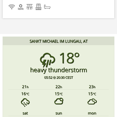
SANKT MICHAEL IM LUNGAU, AT
18°
heavy thunderstorm
05:52
20:30 CEST
21
22
23
h
h
h
16
15
15
°C
°C
°C
sat
sun
mon