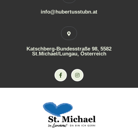
info@hubertusstubn.at
Katschberg-Bundesstraße 98, 5582
St.Michael/Lungau, Österreich
F
I
a
n
c
s
e
t
b
a
o
g
o
r
k
a
-
m
f