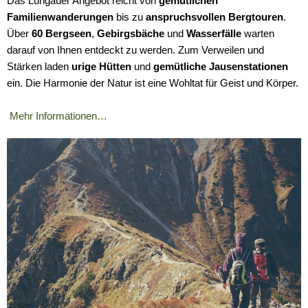
Das Lungauer Angebot reicht von
gemütlichen
Familienwanderungen
bis zu
anspruchsvollen Bergtouren
.
Über
60 Bergseen
,
Gebirgsbäche
und
Wasserfälle
warten
darauf von Ihnen entdeckt zu werden. Zum Verweilen und
Stärken laden
urige Hütten
und
gemütliche Jausenstationen
ein. Die Harmonie der Natur ist eine Wohltat für Geist und Körper.
Mehr Informationen…